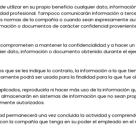
e utilizar en su propio beneficio cualquier dato, informac
ividad profesional. Tampoco comunicarán información a ter
 las normas de la compañía o cuando sean expresamente auto
ormación o documentos de carácter confidencial provenien
se comprometen a mantener la confidencialidad y a hacer un
uier dato, información o documento obtenido durante el eje
 que se les indique lo contrario, la información a la que t
camente podrá ser usada para la finalidad para la que fue o
licados, reproducirla ni hacer más uso de la información qu
 la almacenarán en sistemas de información que no sean pro
amente autorizados.
dad permanecerá una vez concluida la actividad y comprende
o con la compañía que tenga en su poder el empleado en e