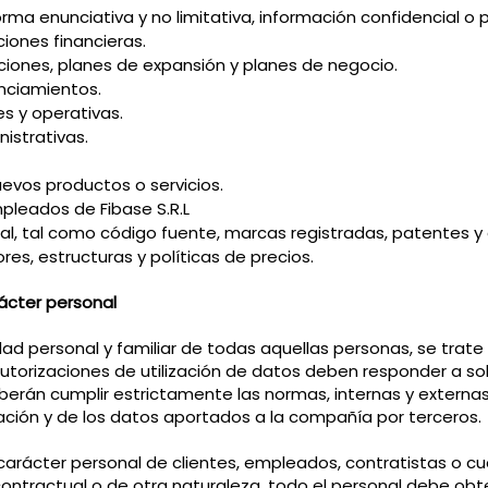
rma enunciativa y no limitativa, información confidencial o p
iones financieras.
aciones, planes de expansión y planes de negocio.
nciamientos.
es y operativas.
nistrativas.
uevos productos o servicios.
pleados de Fibase S.R.L
rial, tal como código fuente, marcas registradas, patentes y
res, estructuras y políticas de precios.
rácter personal
dad personal y familiar de todas aquellas personas, se trat
torizaciones de utilización de datos deben responder a sol
berán cumplir estrictamente las normas, internas y externas,
ción y de los datos aportados a la compañía por terceros.
 carácter personal de clientes, empleados, contratistas o c
contractual o de otra naturaleza, todo el personal debe obt