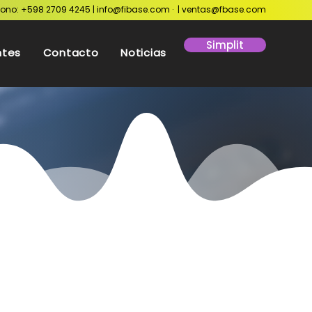
fono: +598 2709 4245 |
info@fibase.com
· |
ventas@fbase.com
Simplit
ntes
Contacto
Noticias