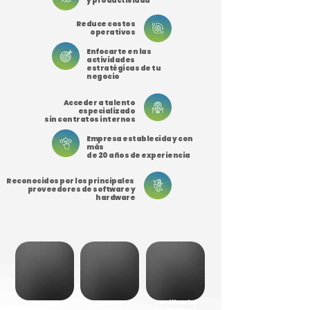
y productividad
Reduce costos
operativos
Enfocarte en las
actividades
estratégicas de tu
negocio
Acceder a talento
especializado
sin contratos internos
Empresa establecida y con
más
de 20 años de experiencia
Reconocidos por los principales
proveedores de software y
hardware
+
20
50
+
20
+
0
certificacion
clientes
años en la